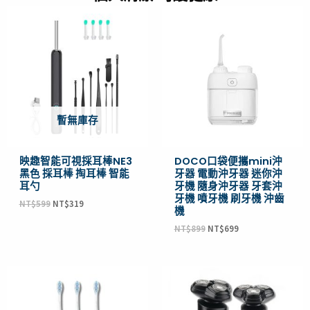
原
目
原
目
始
前
始
前
價
價
價
價
格：
格：
格：
格：
NT$599。
NT$319。
NT$899。
NT$699。
暫無庫存
映趣智能可視採耳棒NE3
DOCO口袋便攜mini沖
黑色 採耳棒 掏耳棒 智能
牙器 電動沖牙器 迷你沖
耳勺
牙機 隨身沖牙器 牙套沖
牙機 噴牙機 刷牙機 沖齒
NT$
599
NT$
319
機
NT$
899
NT$
699
原
目
原
目
始
前
始
前
價
價
價
價
格：
格：
格：
格：