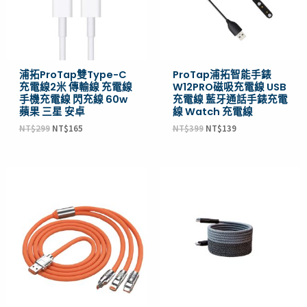
浦拓ProTap雙Type-C
ProTap浦拓智能手錶
充電線2米 傳輸線 充電線
W12PRO磁吸充電線 USB
手機充電線 閃充線 60w
充電線 藍牙通話手錶充電
蘋果 三星 安卓
線 Watch 充電線
NT$
299
NT$
165
NT$
399
NT$
139
原
目
始
前
價
價
格：
格：
NT$599。
NT$219。