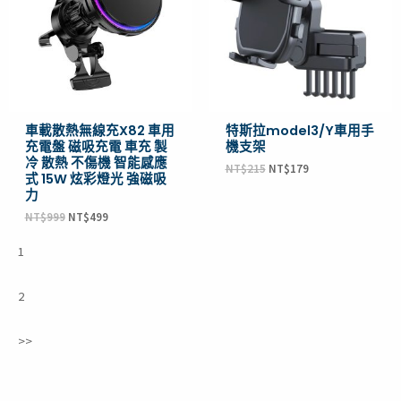
車載散熱無線充X82 車用
特斯拉model3/Y車用手
充電盤 磁吸充電 車充 製
機支架
冷 散熱 不傷機 智能感應
NT$
215
NT$
179
式 15W 炫彩燈光 強磁吸
力
NT$
999
NT$
499
1
2
>>