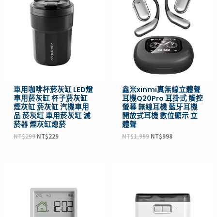
價
價
價
價
格：
格：
格：
格：
NT$299。
NT$229。
NT$1,999。
NT$998。
車用咖啡杯菸灰缸 LED燈
鑫米xinmi真無線立體聲
車用菸灰缸 杯子菸灰缸
耳機Q20Pro 耳掛式 觸控
煙灰缸 菸灰缸 汽機車用
螢幕 無線耳機 藍牙耳機
品 菸灰缸 車用菸灰缸 滅
開放式耳機 數位顯示 立
菸器 煙灰缸熄菸
體聲
NT$
299
NT$
229
NT$
1,999
NT$
998
原
目
原
目
始
前
始
前
價
價
價
價
格：
格：
格：
格：
NT$499。
NT$295。
NT$799。
NT$495。