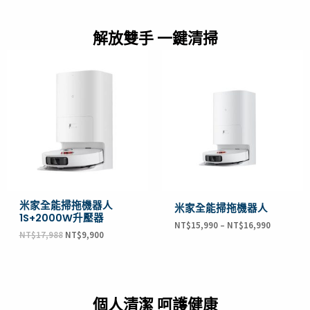
解放雙手 一鍵清掃
原
目
始
前
價
價
格：
格：
NT$17,988。
NT$9,900。
米家全能掃拖機器人
米家全能掃拖機器人
1S+2000W升壓器
NT$
15,990
–
NT$
16,990
NT$
17,988
NT$
9,900
個人清潔 呵護健康