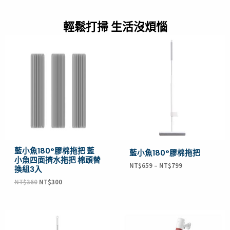
輕鬆打掃 生活沒煩惱
原
目
始
前
價
價
格：
格：
NT$360。
NT$300。
藍小魚180°膠棉拖把 藍
藍小魚180°膠棉拖把
小魚四面擠水拖把 棉頭替
NT$
659
–
NT$
799
換組3入
NT$
360
NT$
300
原
目
始
前