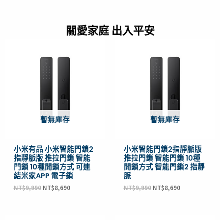
關愛家庭 出入平安
原
目
原
目
始
前
始
前
價
價
價
價
格：
格：
格：
格：
NT$9,990。
NT$8,690。
NT$9,990。
NT$8,690。
暫無庫存
暫無庫存
小米有品 小米智能門鎖2
小米智能門鎖2指靜脈版
指靜脈版 推拉門鎖 智能
推拉門鎖 智能門鎖 10種
門鎖 10種開鎖方式 可連
開鎖方式 智能門鎖2 指靜
結米家APP 電子鎖
脈
NT$
9,990
NT$
8,690
NT$
9,990
NT$
8,690
原
目
原
目