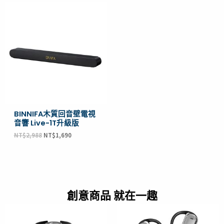
原
目
始
前
價
價
格：
格：
NT$2,988。
NT$1,690。
BINNIFA木質回音壁電視
音響 Live-1T升級版
NT$
2,988
NT$
1,690
創意商品 就在一趣
原
目
原
目
始
前
始
前