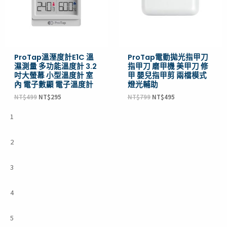
ProTap溫溼度計E1C 溫
ProTap電動拋光指甲刀
濕測量 多功能溫度計 3.2
指甲刀 磨甲機 美甲刀 修
吋大螢幕 小型溫度計 室
甲 嬰兒指甲剪 兩檔模式
內 電子數顯 電子溫度計
燈光輔助
NT$
499
NT$
295
NT$
799
NT$
495
1
2
3
4
5