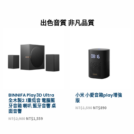
出色音質 非凡品質
原
目
原
目
始
前
始
前
價
價
價
價
格：
格：
格：
格：
NT$2,980。
NT$1,559。
NT$1,590。
NT$890。
BINNIFA Play3D Ultra
小米 小愛音箱play增強
全木製2.1重低音 電腦藍
版
牙音箱 喇叭 藍牙音響 桌
NT$
1,590
NT$
890
面音響
NT$
2,980
NT$
1,559