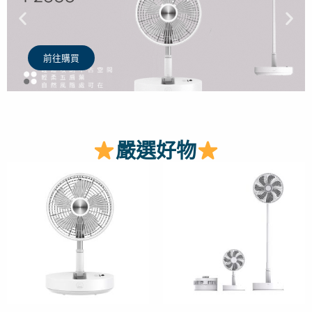
P
N
r
e
前往購買
e
x
v
t
嚴選好物
i
s
原
目
始
前
o
l
價
價
格：
格：
u
i
NT$1,644。
NT$1,580。
s
d
s
e