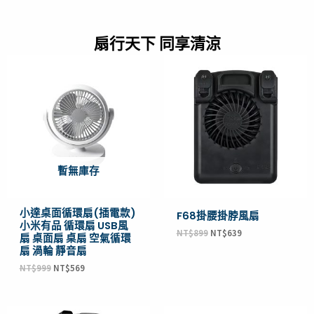
扇行天下 同享清涼
原
目
原
目
始
前
始
前
價
價
價
價
格：
格：
格：
格：
NT$999。
NT$569。
NT$899。
NT$639。
暫無庫存
小達桌面循環扇(插電款)
F68掛腰掛脖風扇
小米有品 循環扇 USB風
NT$
899
NT$
639
扇 桌面扇 桌扇 空氣循環
扇 渦輪 靜音扇
NT$
999
NT$
569
原
目
原
目