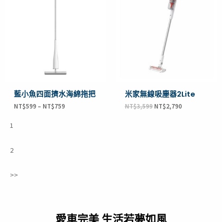
價
價
格：
格：
NT$3,599。
NT$2,790。
藍小魚四面擠水海綿拖把
米家無線吸塵器2Lite
NT$
599
–
NT$
759
NT$
3,599
NT$
2,790
1
2
>>
愛車完美 生活若夢如風