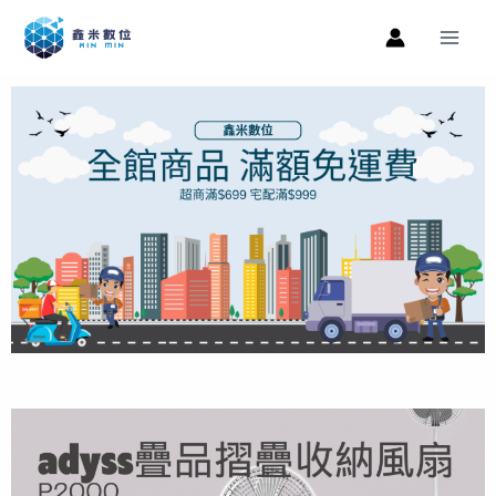
跳
Main
至
Men
主
要
內
容