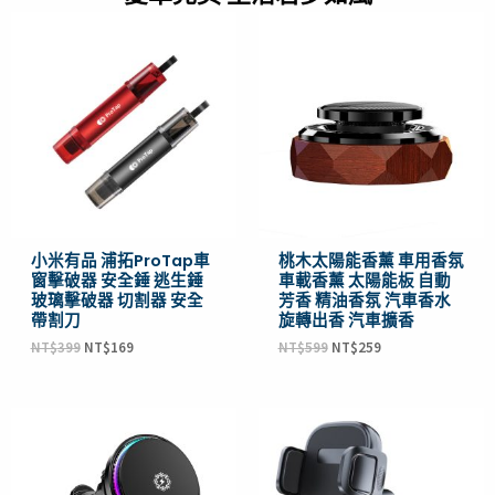
原
目
原
目
始
前
始
前
價
價
價
價
格：
格：
格：
格：
NT$399。
NT$169。
NT$599。
NT$259。
小米有品 浦拓ProTap車
桃木太陽能香薰 車用香氛
窗擊破器 安全錘 逃生錘
車載香薰 太陽能板 自動
玻璃擊破器 切割器 安全
芳香 精油香氛 汽車香水
帶割刀
旋轉出香 汽車擴香
NT$
399
NT$
169
NT$
599
NT$
259
原
目
原
目
始
前
始
前
價
價
價
價
格：
格：
格：
格：
NT$999。
NT$499。
NT$215。
NT$179。