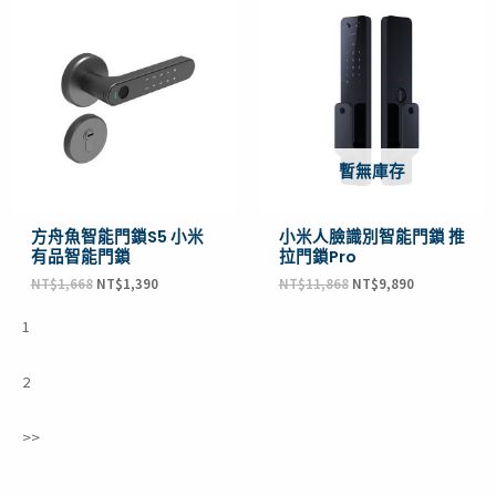
始
前
始
前
價
價
價
價
格：
格：
格：
格：
NT$1,668。
NT$1,390。
NT$11,868。
NT$9,890。
暫無庫存
方舟魚智能門鎖S5 小米
小米人臉識別智能門鎖 推
有品智能門鎖
拉門鎖Pro
NT$
1,668
NT$
1,390
NT$
11,868
NT$
9,890
1
2
>>