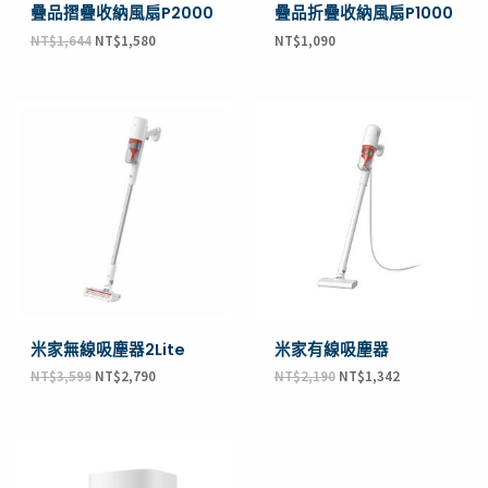
l
疊品摺疊收納風扇P2000
疊品折疊收納風扇P1000
NT$
1,644
NT$
1,580
NT$
1,090
i
d
原
目
原
目
始
前
始
前
e
價
價
價
價
格：
格：
格：
格：
NT$3,599。
NT$2,790。
NT$2,190。
NT$1,342。
米家無線吸塵器2Lite
米家有線吸塵器
NT$
3,599
NT$
2,790
NT$
2,190
NT$
1,342
原
目
始
前
價
價