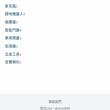
麥克風
1
掃地機器人
2
吸塵器
3
智能門鎖
4
車用周邊
2
加濕器
2
五金工具
1
音響喇叭
1
聯絡我們
官方Line：@mi16888