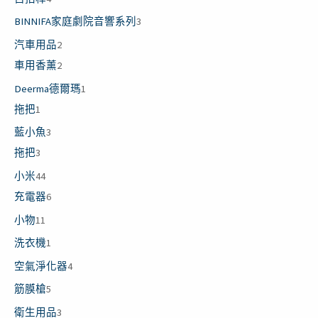
BINNIFA家庭劇院音響系列
3
汽車用品
2
車用香薰
2
Deerma德爾瑪
1
拖把
1
藍小魚
3
拖把
3
小米
44
充電器
6
小物
11
洗衣機
1
空氣淨化器
4
筋膜槍
5
衛生用品
3