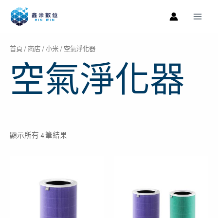
跳
Main
至
Men
主
要
首頁
/
商店
/
小米
/ 空氣淨化器
內
空氣淨化器
容
顯示所有 4 筆結果