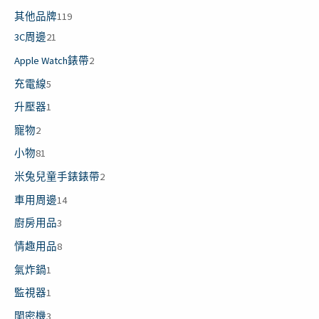
其他品牌
119
3C周邊
21
Apple Watch錶帶
2
充電線
5
升壓器
1
寵物
2
小物
81
米兔兒童手錶錶帶
2
車用周邊
14
廚房用品
3
情趣用品
8
氣炸鍋
1
監視器
1
閨密機
3