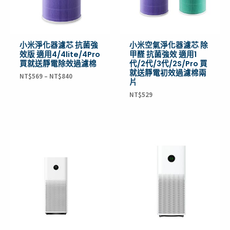
小米淨化器濾芯 抗菌強
小米空氣淨化器濾芯 除
效版 適用4/4lite/4Pro
甲醛 抗菌強效 適用1
買就送靜電除效過濾棉
代/2代/3代/2S/Pro 買
就送靜電初效過濾棉兩
NT$
569
–
NT$
840
片
NT$
529
原
目
原
目
始
前
始
前
價
價
價
價
格：
格：
格：
格：
NT$8,148。
NT$6,450。
NT$19,999。
NT$8,990。