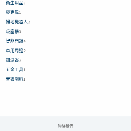
衛生用品
3
麥克風
1
掃地機器人
2
吸塵器
3
智能門鎖
4
車用周邊
2
加濕器
2
五金工具
1
音響喇叭
1
聯絡我們