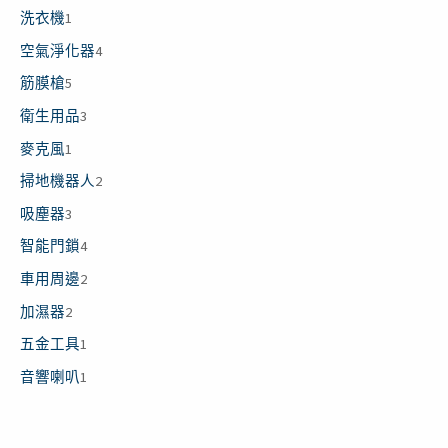
洗衣機
1
空氣淨化器
4
筋膜槍
5
衛生用品
3
麥克風
1
掃地機器人
2
吸塵器
3
智能門鎖
4
車用周邊
2
加濕器
2
五金工具
1
音響喇叭
1