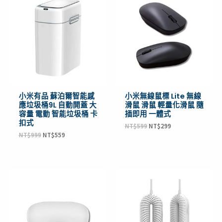
始
前
始
前
價
價
價
價
格：
格：
格：
格：
NT$999。
NT$559。
NT$599。
NT$299。
小米有品 蘇泊爾智能感
小米無線鼠標 Lite 無線
應垃圾桶9L 自動開蓋 大
滑鼠 滑鼠 輕量化滑鼠 隨
容量 電動 智能垃圾桶 卡
插即用 一體式
扣式
NT$
599
NT$
299
NT$
999
NT$
559
原
目
原
目
始
前
始
前
價
價
價
價
格：
格：
格：
格：
NT$599。
NT$379。
NT$395。
NT$329。