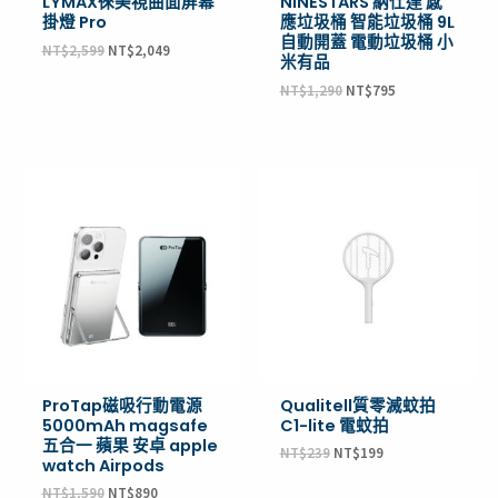
LYMAX徠美視曲面屏幕
NINESTARS 納仕達 感
掛燈 Pro
應垃圾桶 智能垃圾桶 9L
自動開蓋 電動垃圾桶 小
NT$
2,599
NT$
2,049
米有品
NT$
1,290
NT$
795
原
目
原
目
始
前
始
前
價
價
價
價
格：
格：
格：
格：
NT$1,590。
NT$890。
NT$239。
NT$199。
ProTap磁吸行動電源
Qualitell質零滅蚊拍
5000mAh magsafe
C1-lite 電蚊拍
五合一 蘋果 安卓 apple
NT$
239
NT$
199
watch Airpods
NT$
1,590
NT$
890