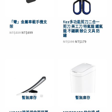
「彎」金屬車載手機支
fizz多功能剪刀二合一
架
剪刀 美工刀 特氟龍 鐵氟
龍 不鏽鋼 辦公 文具 防
NT$
839
NT$
699
鏽
NT$
399
NT$
179
原
目
原
目
始
前
始
前
價
價
價
價
格：
格：
格：
格：
NT$2,599。
NT$2,049。
NT$1,290。
NT$795。
暫無庫存
暫無庫存