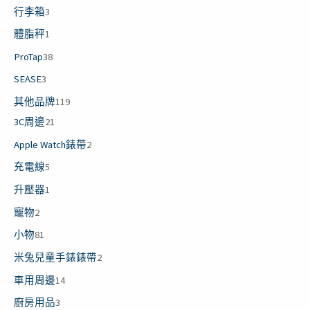
品
品
品
品
品
品
品
品
品
品
產
行李箱
3
品
體脂秤
1
ProTap
38
SEASE
3
其他品牌
119
3C周邊
21
Apple Watch錶帶
2
充電線
5
升壓器
1
寵物
2
小物
81
米兔兒童手錶錶帶
2
車用周邊
14
廚房用品
3