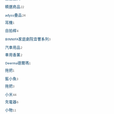
精選商品
22
adyss疊品
24
耳機
1
自拍桿
4
BINNIFA家庭劇院音響系列
3
汽車用品
2
車用香薰
2
Deerma德爾瑪
1
拖把
1
藍小魚
3
拖把
3
小米
44
充電器
6
小物
11