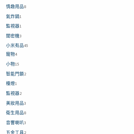
情趣用品
8
氣炸鍋
1
監視器
1
閨密機
3
小米有品
45
寵物
4
小物
15
智能門鎖
2
檯燈
1
監視器
2
美妝用品
3
衛生用品
8
音響喇叭
3
五金工具
2