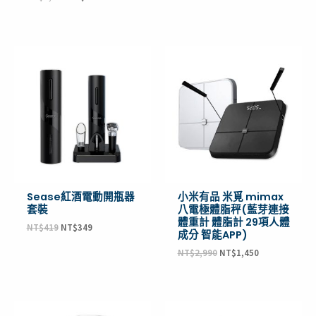
原
目
原
目
始
前
始
前
價
價
價
價
格：
格：
格：
格：
NT$419。
NT$349。
NT$2,990。
NT$1,450。
Sease紅酒電動開瓶器
小米有品 米覓 mimax
套裝
八電極體脂秤(藍芽連接
體重計 體脂計 29項人體
NT$
419
NT$
349
成分 智能APP)
NT$
2,990
NT$
1,450
原
目
原
目