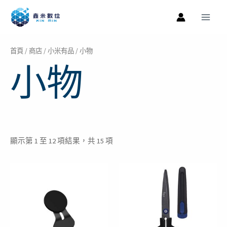
跳
Main
至
Men
主
要
首頁
/
商店
/
小米有品
/ 小物
內
小物
容
顯示第 1 至 12 項結果，共 15 項
原
目
原
目
始
前
始
前
價
價
價
價
格：
格：
格：
格：
NT$839。
NT$699。
NT$399。
NT$179。