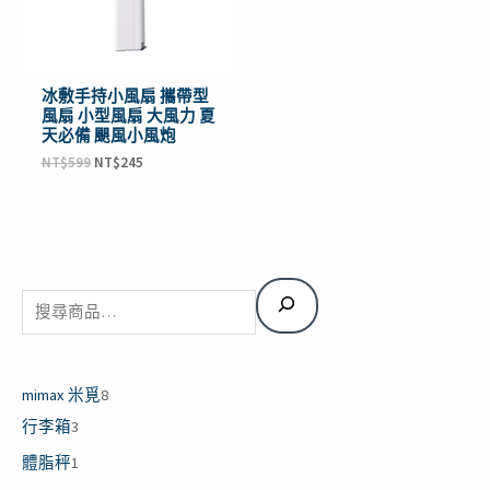
冰敷手持小風扇 攜帶型
風扇 小型風扇 大風力 夏
天必備 颶風小風炮
NT$
599
NT$
245
搜
2
4
1
1
1
3
8
1
4
1
3
3
1
5
1
1
1
3
2
4
3
6
1
5
1
3
2
3
2
3
8
2
3
8
3
2
2
2
3
4
2
1
1
1
4
2
8
2
1
4
2
1
2
2
3
尋
個
個
個
個
個
個
1
5
4
1
個
個
個
個
個
個
個
個
個
個
個
個
個
個
個
個
個
8
1
個
個
個
個
個
個
個
個
個
個
個
個
個
個
4
5
2
個
4
1
個
個
個
個
個
個
產
產
產
產
產
產
個
個
個
個
產
產
產
產
產
產
產
產
產
產
產
產
產
產
產
產
產
個
個
產
產
產
產
產
產
產
產
產
產
產
產
產
產
個
個
個
產
個
9
產
產
產
產
產
產
品
品
品
品
品
品
產
產
產
產
品
品
品
品
品
品
品
品
品
品
品
品
品
品
品
品
品
產
產
品
品
品
品
品
品
品
品
品
品
品
品
品
品
產
產
產
品
產
個
品
品
品
品
品
品
mimax 米覓
8
品
品
品
品
品
品
品
品
品
品
產
行李箱
3
品
體脂秤
1