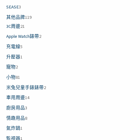
SEASE
3
其他品牌
119
3C周邊
21
Apple Watch錶帶
2
充電線
5
升壓器
1
寵物
2
小物
81
米兔兒童手錶錶帶
2
車用周邊
14
廚房用品
3
情趣用品
8
氣炸鍋
1
監視器
1