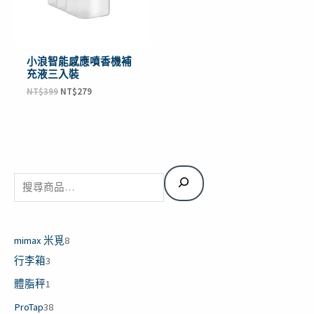
小浪智能感應噴香機補
充液三入裝
NT$
399
NT$
279
搜
2
4
1
1
1
3
8
1
4
1
3
3
1
5
1
1
1
3
2
4
3
6
1
5
1
3
2
3
2
3
8
2
3
8
3
2
2
2
3
4
2
1
1
1
4
2
8
2
1
4
2
1
2
2
3
尋
個
個
個
個
個
個
1
5
4
1
個
個
個
個
個
個
個
個
個
個
個
個
個
個
個
個
個
8
1
個
個
個
個
個
個
個
個
個
個
個
個
個
個
4
5
2
個
4
1
個
個
個
個
個
個
產
產
產
產
產
產
個
個
個
個
產
產
產
產
產
產
產
產
產
產
產
產
產
產
產
產
產
個
個
產
產
產
產
產
產
產
產
產
產
產
產
產
產
個
個
個
產
個
9
產
產
產
產
產
產
品
品
品
品
品
品
產
產
產
產
品
品
品
品
品
品
品
品
品
品
品
品
品
品
品
品
品
產
產
品
品
品
品
品
品
品
品
品
品
品
品
品
品
產
產
產
品
產
個
品
品
品
品
品
品
mimax 米覓
8
品
品
品
品
品
品
品
品
品
品
產
行李箱
3
品
體脂秤
1
ProTap
38