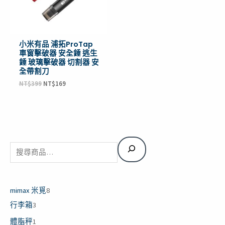
小米有品 浦拓ProTap
車窗擊破器 安全錘 逃生
錘 玻璃擊破器 切割器 安
全帶割刀
NT$
399
NT$
169
搜
2
4
1
1
1
3
8
1
4
1
3
3
1
5
1
1
1
3
2
4
3
6
1
5
1
3
2
3
2
3
8
2
3
8
3
2
2
2
3
4
2
1
1
1
4
2
8
2
1
4
2
1
2
2
3
尋
個
個
個
個
個
個
1
5
4
1
個
個
個
個
個
個
個
個
個
個
個
個
個
個
個
個
個
8
1
個
個
個
個
個
個
個
個
個
個
個
個
個
個
4
5
2
個
4
1
個
個
個
個
個
個
產
產
產
產
產
產
個
個
個
個
產
產
產
產
產
產
產
產
產
產
產
產
產
產
產
產
產
個
個
產
產
產
產
產
產
產
產
產
產
產
產
產
產
個
個
個
產
個
9
產
產
產
產
產
產
品
品
品
品
品
品
產
產
產
產
品
品
品
品
品
品
品
品
品
品
品
品
品
品
品
品
品
產
產
品
品
品
品
品
品
品
品
品
品
品
品
品
品
產
產
產
品
產
個
品
品
品
品
品
品
mimax 米覓
8
品
品
品
品
品
品
品
品
品
品
產
行李箱
3
品
體脂秤
1