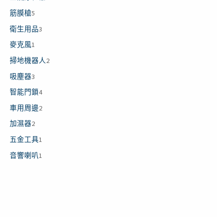
筋膜槍
5
衛生用品
3
麥克風
1
掃地機器人
2
吸塵器
3
智能門鎖
4
車用周邊
2
加濕器
2
五金工具
1
音響喇叭
1