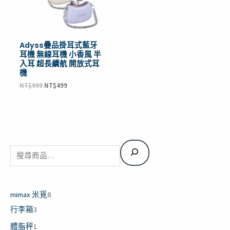
Adyss疊品掛耳式藍牙
耳機 無線耳機 小香風 半
入耳 超長續航 開放式耳
機
NT$
999
NT$
499
搜
2
4
1
1
1
3
8
1
4
1
3
3
1
5
1
1
1
3
2
4
3
6
1
5
1
3
2
3
2
3
8
2
3
8
3
2
2
2
3
4
2
1
1
1
4
2
8
2
1
4
2
1
2
2
3
尋
個
個
個
個
個
個
1
5
4
1
個
個
個
個
個
個
個
個
個
個
個
個
個
個
個
個
個
8
1
個
個
個
個
個
個
個
個
個
個
個
個
個
個
4
5
2
個
4
1
個
個
個
個
個
個
產
產
產
產
產
產
個
個
個
個
產
產
產
產
產
產
產
產
產
產
產
產
產
產
產
產
產
個
個
產
產
產
產
產
產
產
產
產
產
產
產
產
產
個
個
個
產
個
9
產
產
產
產
產
產
品
品
品
品
品
品
產
產
產
產
品
品
品
品
品
品
品
品
品
品
品
品
品
品
品
品
品
產
產
品
品
品
品
品
品
品
品
品
品
品
品
品
品
產
產
產
品
產
個
品
品
品
品
品
品
mimax 米覓
8
品
品
品
品
品
品
品
品
品
品
產
行李箱
3
品
體脂秤
1