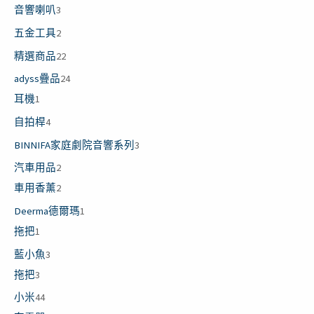
音響喇叭
3
五金工具
2
精選商品
22
adyss疊品
24
耳機
1
自拍桿
4
BINNIFA家庭劇院音響系列
3
汽車用品
2
車用香薰
2
Deerma德爾瑪
1
拖把
1
藍小魚
3
拖把
3
小米
44