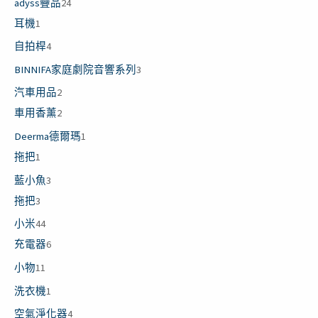
adyss疊品
24
耳機
1
自拍桿
4
BINNIFA家庭劇院音響系列
3
汽車用品
2
車用香薰
2
Deerma德爾瑪
1
拖把
1
藍小魚
3
拖把
3
小米
44
充電器
6
小物
11
洗衣機
1
空氣淨化器
4