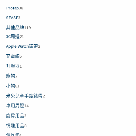
ProTap
38
SEASE
3
其他品牌
119
3C周邊
21
Apple Watch錶帶
2
充電線
5
升壓器
1
寵物
2
小物
81
米兔兒童手錶錶帶
2
車用周邊
14
廚房用品
3
情趣用品
8
氣炸鍋
1