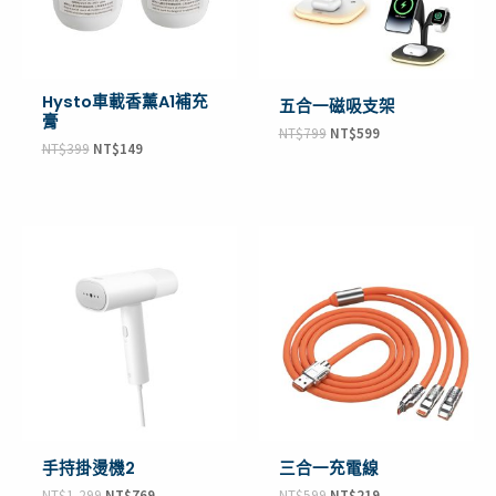
Hysto車載香薰A1補充
五合一磁吸支架
膏
NT$
799
NT$
599
NT$
399
NT$
149
原
目
原
目
始
前
始
前
價
價
價
價
格：
格：
格：
格：
NT$1,299。
NT$769。
NT$599。
NT$219。
手持掛燙機2
三合一充電線
NT$
1,299
NT$
769
NT$
599
NT$
219