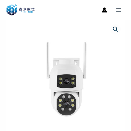
跳
Main
至
Men
主
叮
原
目
要
零
內
始
前
智
容
能
價
價
室
格：
格：
外
雙
NT$1,450。
NT$1,399。
攝
攝
像
機
數
量