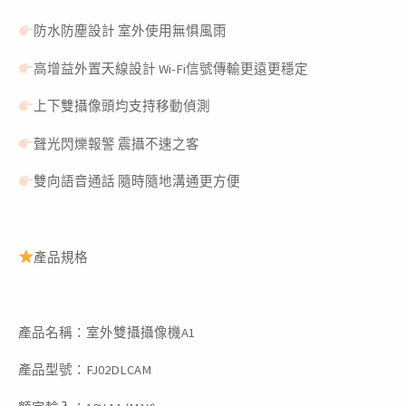
防水防塵設計 室外使用無惧風雨
高增益外置天線設計 Wi-Fi信號傳輸更遠更穩定
上下雙攝像頭均支持移動偵測
聲光閃爍報警 震攝不速之客
雙向語音通話 隨時隨地溝通更方便
產品規格
產品名稱：室外雙攝攝像機A1
產品型號：FJ02DLCAM