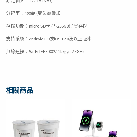
額定輸入：12V 1A (MAX)
分辨率：400萬 (雙鏡頭疊加)
存儲功能：micro SD卡 (≦256GB) / 雲存儲
支持系統：Android 8.0或iOS 12.0及以上版本
無線連接：Wi-Fi IEEE 802.11b/g/n 2.4GHz
相關商品
原
目
原
目
始
前
始
前
價
價
價
價
格：
格：
格：
格：
NT$399。
NT$149。
NT$799。
NT$599。