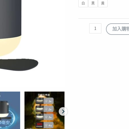
白
黑
黃
加入購