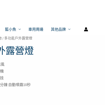
藍小魚
車用周邊
其他品牌
物
/ 多功能戶外露營燈
目
外露營燈
前
價
涼風
格：
機
技
。
T$199。
分鐘 自動噴霧10秒