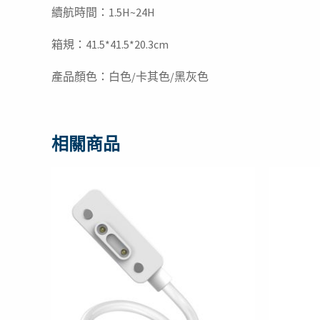
續航時間：1.5H~24H
箱規：41.5*41.5*20.3cm
產品顏色：白色/卡其色/黑灰色
相關商品
原
目
始
前
價
價
格：
格：
NT$399。
NT$149。