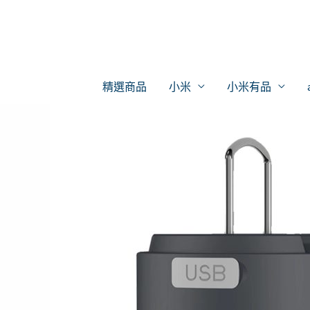
跳
至
主
要
精選商品
小米
小米有品
內
容