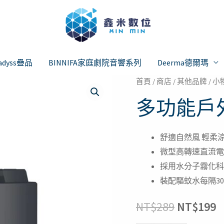
adyss疊品
BINNIFA家庭劇院音響系列
Deerma德爾瑪
多
首頁
/
商店
/
其他品牌
/
小
原
功
多功能戶
始
能
戶
價
舒適自然風 輕柔
外
格：
微型高轉速直流電
露
採用水分子霧化科
營
NT$289
N
裝配驅蚊水每隔30
燈
數
NT$
289
NT$
199
量