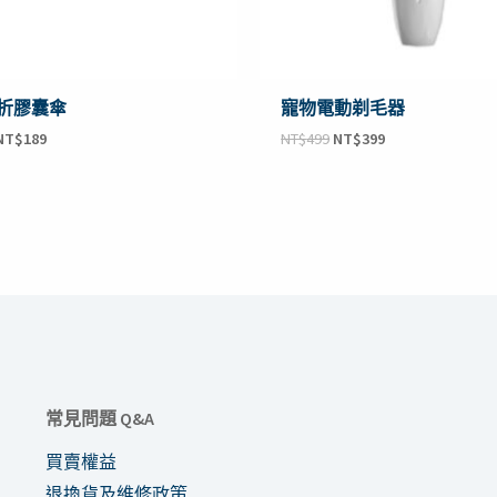
折膠囊傘
寵物電動剃毛器
NT$
189
NT$
499
NT$
399
常見問題 Q&A
買賣權益
退換貨及維修政策