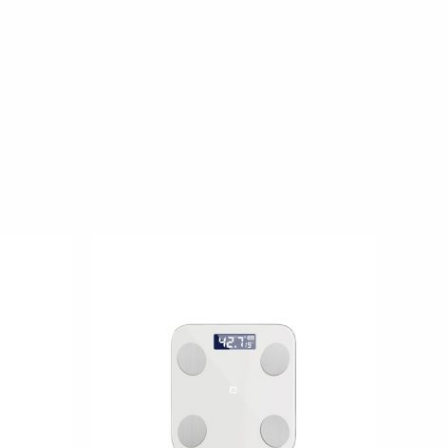
原
目
始
前
價
價
格：
格：
NT$599。
NT$299。