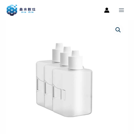
跳
Main
至
Men
主
小
原
目
要
浪
內
始
前
智
容
能
價
價
感
格：
格：
應
噴
NT$399。
NT$279。
香
機
補
充
液
三
入