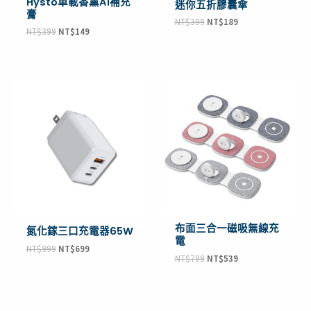
Hysto車載香薰A1補充
迷你五折膠囊傘
膏
NT$
399
NT$
189
NT$
399
NT$
149
原
目
原
目
始
前
始
前
價
價
價
價
格：
格：
格：
格：
NT$999。
NT$699。
NT$799。
NT$539。
布面三合一磁吸無線充
氮化鎵三口充電器65W
電
NT$
999
NT$
699
NT$
799
NT$
539