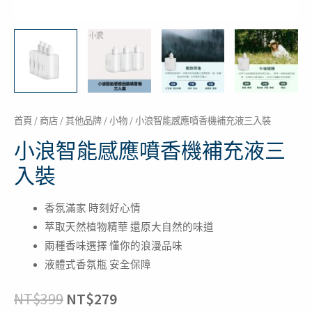
裝
數
量
首頁
/
商店
/
其他品牌
/
小物
/ 小浪智能感應噴香機補充液三入裝
小浪智能感應噴香機補充液三
入裝
香氛滿家 時刻好心情
萃取天然植物精華 還原大自然的味道
兩種香味選擇 懂你的浪漫品味
液體式香氛瓶 安全保障
NT$
399
NT$
279