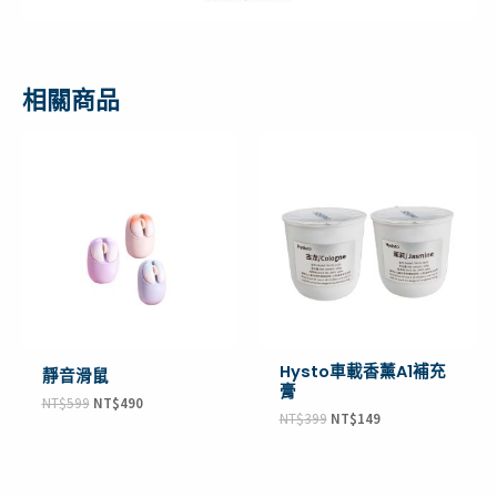
相關商品
原
目
原
目
始
前
始
前
價
價
價
價
格：
格：
格：
格：
NT$599。
NT$490。
NT$399。
NT$149。
Hysto車載香薰A1補充
靜音滑鼠
膏
NT$
599
NT$
490
NT$
399
NT$
149