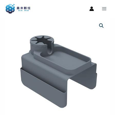
跳
Main
至
Men
主
沙
原
目
要
發
內
始
前
扶
容
手
價
價
杯
格：
格：
架
耐
NT$799。
NT$399。
髒
防
漏
硅
膠
杯
架