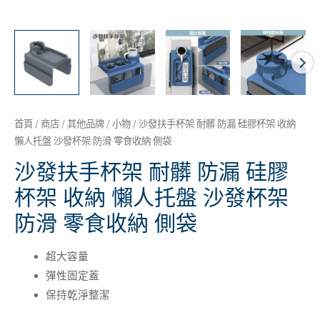
收
納
懶
人
托
盤
沙
首頁
/
商店
/
其他品牌
/
小物
/ 沙發扶手杯架 耐髒 防漏 硅膠杯架 收納
懶人托盤 沙發杯架 防滑 零食收納 側袋
發
杯
沙發扶手杯架 耐髒 防漏 硅膠
架
杯架 收納 懶人托盤 沙發杯架
防
防滑 零食收納 側袋
滑
零
超大容量
食
彈性固定蓋
收
保持乾淨整潔
納
側