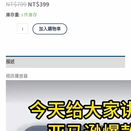
NT$
799
NT$
399
袋
數
庫存量:
3 件庫存
量
加入購物車
描述
視訊播放器