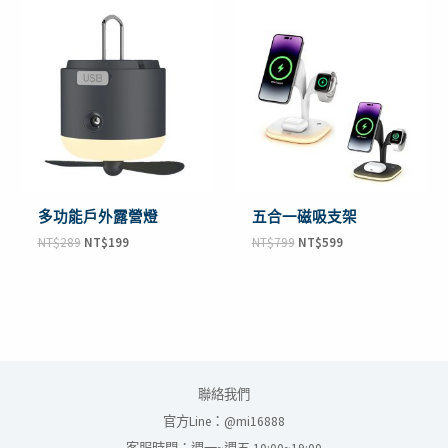
原
目
原
目
始
前
始
前
價
價
價
價
格：
格：
格：
格：
NT$289。
NT$199。
NT$799。
NT$599。
多功能戶外露營燈
五合一磁吸支架
NT$
289
NT$
199
NT$
799
NT$
599
聯絡我們
官方Line：@mi16888