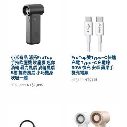
始
前
始
前
價
價
價
價
格：
格：
格：
格：
NT$1,599。
NT$1,095。
NT$199。
NT$125。
小米有品 浦拓ProTap
ProTap雙Type-C快速
手持吹塵機 吹塵機 迷你
充電 Type-C充電線
渦輪 暴力風扇 渦輪風扇
60W 快充 安卓 蘋果手
5檔 攜帶風扇 小巧機身
機充電線
吹吸一體
NT$
199
NT$
125
NT$
1,599
NT$
1,095
原
目
原
目
始
前
始
前
價
價
價
價
格：
格：
格：
格：
NT$399。
NT$139。
NT$499。
NT$359。