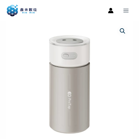
跳
Main
至
Men
主
原
目
要
內
始
前
容
價
價
格：
格：
NT$999。
NT$419。