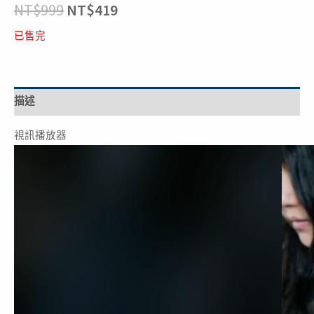
NT$
999
NT$
419
已售完
描述
視訊播放器