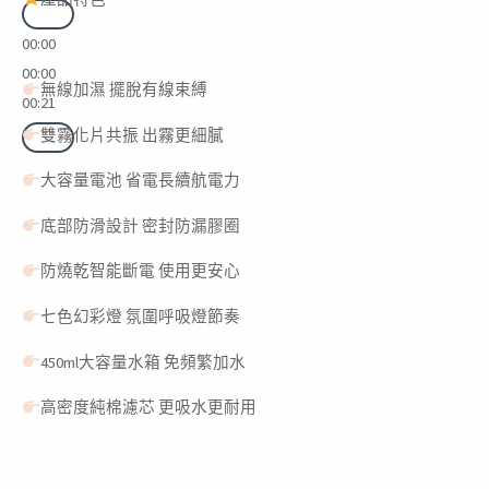
00:00
00:00
無線加濕 擺脫有線束縛
00:21
雙霧化片共振 出霧更細膩
大容量電池 省電長續航電力
底部防滑設計 密封防漏膠圈
防燒乾智能斷電 使用更安心
七色幻彩燈 氛圍呼吸燈節奏
450ml大容量水箱 免頻繁加水
高密度純棉濾芯 更吸水更耐用