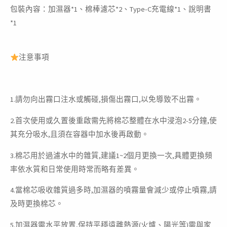
包裝內容：加濕器*1、棉棒濾芯*2、Type-C充電線*1、說明書
*1
注意事項
1.請勿向出霧口注水或觸碰,損傷出霧口,以免導致不出霧。
2.首次使用或久置後重啟需先將棉芯整體在水中浸泡2-5分鐘,使
其充分吸水,且須在容器中加水後再啟動。
3.棉芯用於過濾水中的雜質,建議1~2個月更換一次,具體更換頻
率依水質和日常使用時常而略有差異。
4.當棉芯吸收雜質過多時,加濕器的噴霧量會減少或停止噴霧,請
及時更換棉芯。
5.加濕器需水平放置,保持平穩遠離熱源(火爐、陽光等)需與家