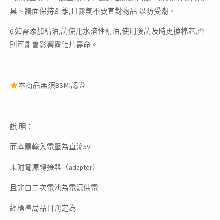
具、牆面保持距離,且霧氣不要直對物品,以防受潮。
6.如需添加精油,請使用水溶性精油,使用後請及時更換棉芯,否
則可能會影響霧化片壽命。
本商品無須BSMI認證
說 明：
而本體輸入電壓為直流5V
未附電源轉接器（adapter）
且非由二次電池為電源供電
經標準局品目判定為