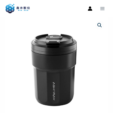
跳
Main
至
Men
主
車
原
目
要
用
內
始
前
咖
容
啡
價
價
杯
格：
格：
菸
灰
NT$299。
NT$229。
缸
LED
燈
車
用
菸
灰