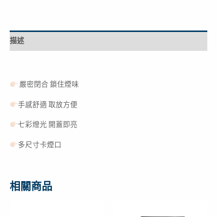
描述
嚴密閉合 鎖住煙味
手感舒適 取放方便
七彩燈光 開蓋即亮
多尺寸卡煙口
相關商品
原
目
原
目
始
前
始
前