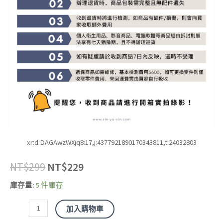
xr:d:DAGAwzWXjq8:17,j:4377921890170343811,t:24032803
NT$
299
NT$
229
庫存量:
5 件庫存
加入購物車