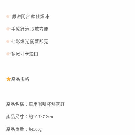
菸
灰
嚴密閉合 鎖住煙味
缸
手感舒適 取放方便
車
用
七彩燈光 開蓋即亮
菸
多尺寸卡煙口
灰
缸
滅
產品規格
菸
器
煙
灰
產品名稱：車用咖啡杯菸灰缸
缸
產品尺寸：約10.7×7.2cm
熄
菸
產品重量：約100g