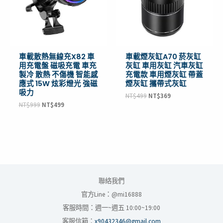
車載散熱無線充X82 車
車載煙灰缸A70 菸灰缸
用充電盤 磁吸充電 車充
灰缸 車用灰缸 汽車灰缸
製冷 散熱 不傷機 智能感
充電款 車用煙灰缸 帶蓋
應式 15W 炫彩燈光 強磁
煙灰缸 攜帶式灰缸
吸力
NT$
499
NT$
369
NT$
999
NT$
499
聯絡我們
官方Line：@mi16888
客服時間：週一~週五 10:00~19:00
客服信箱：
x90432346@gmail.com