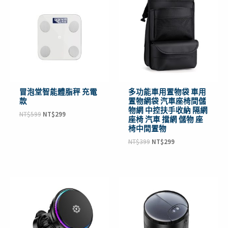
價
價
價
價
格：
格：
格：
格：
NT$599。
NT$299。
NT$399。
NT$299。
冒泡堂智能體脂秤 充電
多功能車用置物袋 車用
款
置物網袋 汽車座椅間儲
物網 中控扶手收納 隔網
NT$
599
NT$
299
座椅 汽車 擋網 儲物 座
椅中間置物
NT$
399
NT$
299
原
目
原
目
始
前
始
前
價
價
價
價
格：
格：
格：
格：
NT$999。
NT$499。
NT$499。
NT$369。