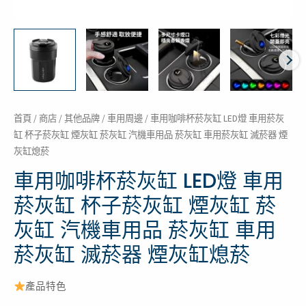
缸
杯
子
菸
灰
缸
煙
首頁
/
商店
/
其他品牌
/
車用周邊
/ 車用咖啡杯菸灰缸 LED燈 車用菸灰
缸 杯子菸灰缸 煙灰缸 菸灰缸 汽機車用品 菸灰缸 車用菸灰缸 滅菸器 煙
灰
灰缸熄菸
缸
菸
車用咖啡杯菸灰缸 LED燈 車用
灰
菸灰缸 杯子菸灰缸 煙灰缸 菸
缸
灰缸 汽機車用品 菸灰缸 車用
汽
機
菸灰缸 滅菸器 煙灰缸熄菸
車
用
產品特色
品