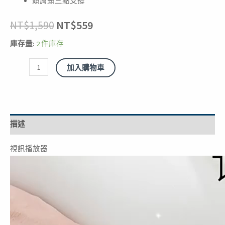
頭肩頸三點支撐
撐
NT$
1,590
NT$
559
透
氣
庫存量:
2 件庫存
表
布
加入購物車
記
憶
棉
數
描述
量
視訊播放器