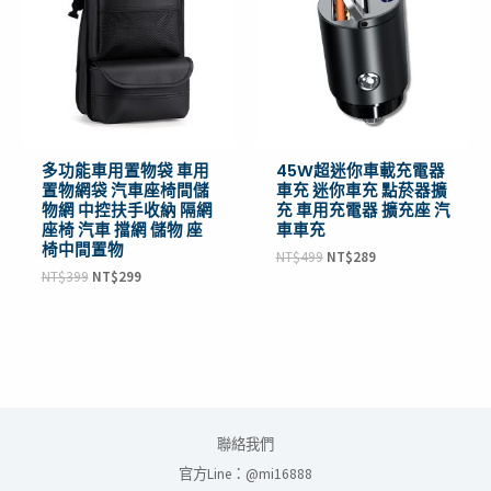
NT$399。
NT$299。
NT$499。
NT$289。
多功能車用置物袋 車用
45W超迷你車載充電器
置物網袋 汽車座椅間儲
車充 迷你車充 點菸器擴
物網 中控扶手收納 隔網
充 車用充電器 擴充座 汽
座椅 汽車 擋網 儲物 座
車車充
椅中間置物
NT$
499
NT$
289
NT$
399
NT$
299
聯絡我們
官方Line：@mi16888