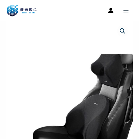
跳
Main
至
Men
主
車
原
目
要
用
內
始
前
記
容
憶
價
價
棉
格：
格：
頭
枕
NT$1,590。
NT$559。
腰
靠
組
黑
色
汽
車