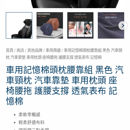
頸
枕
汽
車
靠
墊
車
首頁
/
商店
/
其他品牌
/
車用周邊
/ 車用記憶棉頭枕腰靠組 黑色 汽車頸
枕 汽車靠墊 車用枕頭 座椅腰拖 護腰支撐 透氣表布 記憶棉
用
枕
車用記憶棉頭枕腰靠組 黑色 汽
頭
車頸枕 汽車靠墊 車用枕頭 座
座
椅腰拖 護腰支撐 透氣表布 記
椅
腰
憶棉
拖
護
柔軟零觸感
腰
輕柔舒適布料
支