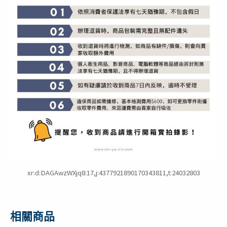
xr:d:DAGAwzWXjq8:17,j:4377921890170343811,t:24032803
相關商品