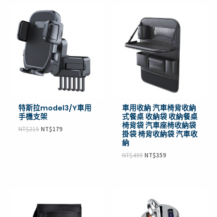
原
目
原
目
始
前
始
前
價
價
價
價
格：
格：
格：
格：
NT$215。
NT$179。
NT$499。
NT$359。
特斯拉model3/Y車用
車用收納 汽車椅背收納
手機支架
式餐桌 收納袋 收納餐桌
椅背袋 汽車座椅收納袋
NT$
215
NT$
179
掛袋 椅背收納袋 汽車收
納
NT$
499
NT$
359
原
目
原
目
始
前
始
前
價
價
價
價
格：
格：
格：
格：