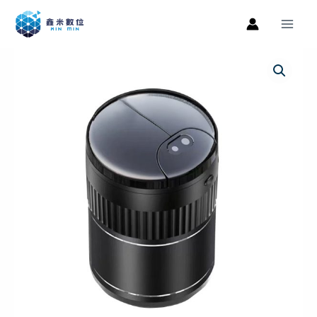
跳
Main
至
Men
主
車
原
目
要
載
內
始
前
煙
容
灰
價
價
缸
格：
格：
A70
菸
NT$499。
NT$369。
灰
缸
灰
缸
車
用
灰