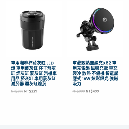
原
目
原
目
始
前
始
前
價
價
價
價
格：
格：
格：
格：
NT$299。
NT$229。
NT$999。
NT$499。
車用咖啡杯菸灰缸 LED
車載散熱無線充X82 車
燈 車用菸灰缸 杯子菸灰
用充電盤 磁吸充電 車充
缸 煙灰缸 菸灰缸 汽機車
製冷 散熱 不傷機 智能感
用品 菸灰缸 車用菸灰缸
應式 15W 炫彩燈光 強磁
滅菸器 煙灰缸熄菸
吸力
NT$
299
NT$
229
NT$
999
NT$
499