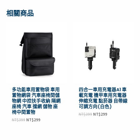
相關商品
原
目
原
目
始
前
始
前
價
價
價
價
格：
格：
格：
格：
NT$399。
NT$299。
NT$399。
NT$299。
多功能車用置物袋 車用
四合一車用充電器A1 車
置物網袋 汽車座椅間儲
載充電 機甲車用充電器
物網 中控扶手收納 隔網
伸縮充電 點菸器 自帶線
座椅 汽車 擋網 儲物 座
可調方向(白色)
椅中間置物
NT$
399
NT$
299
NT$
399
NT$
299