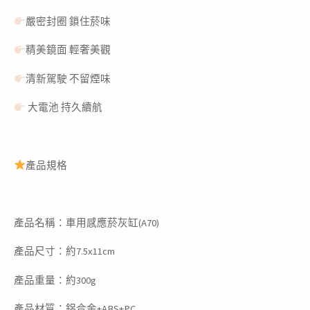
缸
嚴密封圈 鎖住菸味
攜
精美鏡面 輕奢美觀
帶
式
清新駕駛 不留煙味
灰
大電池 持久續航
缸
數
量
產品規格
產品名稱：車用感應菸灰缸(A70)
產品尺寸：約7.5x11cm
產品重量：約300g
產品材質：鋁合金+ABS+PC