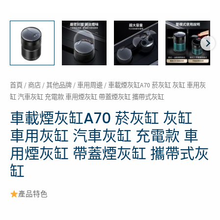
缸
汽
車
灰
缸
充
電
首頁
/
商店
/
其他品牌
/
車用周邊
/ 車載煙灰缸A70 菸灰缸 灰缸 車用灰
缸 汽車灰缸 充電款 車用煙灰缸 帶蓋煙灰缸 攜帶式灰缸
款
車
車載煙灰缸A70 菸灰缸 灰缸
用
車用灰缸 汽車灰缸 充電款 車
煙
用煙灰缸 帶蓋煙灰缸 攜帶式灰
灰
缸
缸
帶
蓋
產品特色
煙
灰