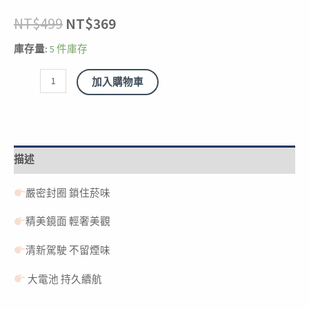
NT$
499
NT$
369
庫存量:
5 件庫存
加入購物車
描述
嚴密封圈 鎖住菸味
精美鏡面 輕奢美觀
清新駕駛 不留煙味
大電池 持久續航