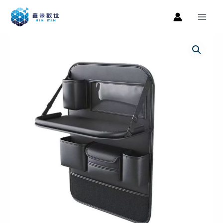
跳
Main
至
Men
主
車
原
目
要
用
內
始
前
收
容
納
價
價
汽
格：
格：
車
椅
NT$499。
NT$359。
背
收
納
式
餐
桌
收