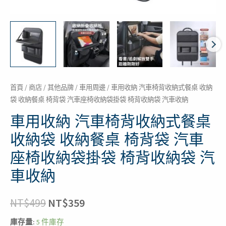
納
袋
收
納
餐
桌
椅
首頁
/
商店
/
其他品牌
/
車用周邊
/ 車用收納 汽車椅背收納式餐桌 收納
袋 收納餐桌 椅背袋 汽車座椅收納袋掛袋 椅背收納袋 汽車收納
背
袋
車用收納 汽車椅背收納式餐桌
汽
收納袋 收納餐桌 椅背袋 汽車
車
座椅收納袋掛袋 椅背收納袋 汽
座
椅
車收納
收
納
NT$
499
NT$
359
袋
庫存量:
5 件庫存
掛