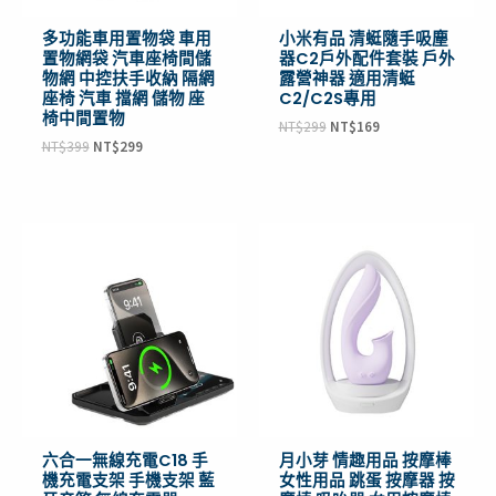
多功能車用置物袋 車用
小米有品 清蜓隨手吸塵
置物網袋 汽車座椅間儲
器C2戶外配件套裝 戶外
物網 中控扶手收納 隔網
露營神器 適用清蜓
座椅 汽車 擋網 儲物 座
C2/C2S專用
椅中間置物
NT$
299
NT$
169
NT$
399
NT$
299
原
目
原
目
始
前
始
前
價
價
價
價
格：
格：
格：
格：
NT$990。
NT$609。
NT$1,290。
NT$929。
六合一無線充電C18 手
月小芽 情趣用品 按摩棒
機充電支架 手機支架 藍
女性用品 跳蛋 按摩器 按