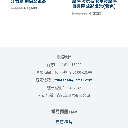
牙音箱 無線充電器
摩棒 吸吮器 女用按摩棒
自慰棒 炫彩燈光(紫色)
NT$
990
NT$
609
NT$
1,290
NT$
929
聯絡我們
官方Line：@mi16888
客服時間：週一~週五 10:00~19:00
客服信箱：
x90432346@gmail.com
統一編號：90432346
公司名稱：鑫鈺鑫國際有限公司
常見問題 Q&A
買賣權益