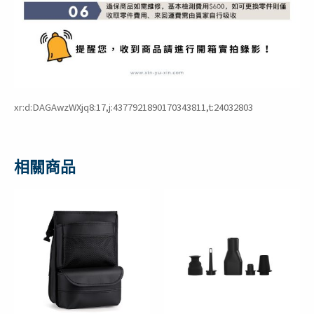
xr:d:DAGAwzWXjq8:17,j:4377921890170343811,t:24032803
相關商品
原
目
原
目
始
前
始
前
價
價
價
價
格：
格：
格：
格：
NT$399。
NT$299。
NT$299。
NT$169。