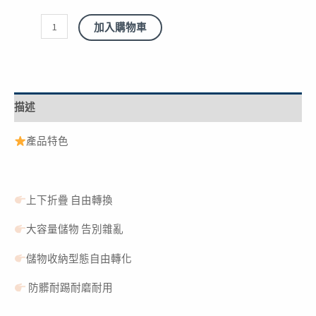
袋
加入購物車
椅
背
收
納
描述
袋
汽
產品特色
車
收
納
上下折疊 自由轉換
數
量
大容量儲物 告別雜亂
儲物收納型態自由轉化
防髒耐踢耐磨耐用