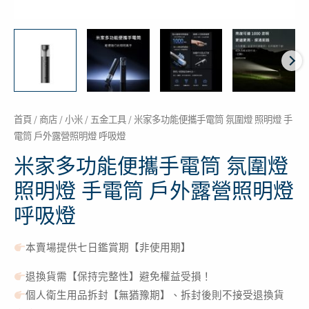
明
燈
手
電
筒
戶
外
首頁
/
商店
/
小米
/
五金工具
/ 米家多功能便攜手電筒 氛圍燈 照明燈 手
電筒 戶外露營照明燈 呼吸燈
露
營
米家多功能便攜手電筒 氛圍燈
照
照明燈 手電筒 戶外露營照明燈
明
呼吸燈
燈
呼
本賣場提供七日鑑賞期【非使用期】
吸
燈
退換貨需【保持完整性】避免權益受損！
數
個人衛生用品拆封【無猶豫期】、拆封後則不接受退換貨
量