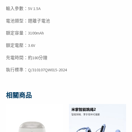
輸入參數：5V 1.5A
電池類型：鋰離子電池
額定容量：3100mAh
額定電壓：3.6V
充電時間：約180分鐘
執行標準：Q/310107QW015-2024
相關商品
原
目
原
目
始
前
始
前
價
價
價
價
格：
格：
格：
格：
NT$1,026。
NT$559。
NT$899。
NT$659。