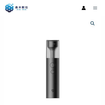
跳
Main
至
Men
主
米
原
目
要
家
內
始
前
多
容
功
價
價
能
格：
格：
便
攜
NT$990。
NT$599。
手
電
筒
氛
圍
燈
照