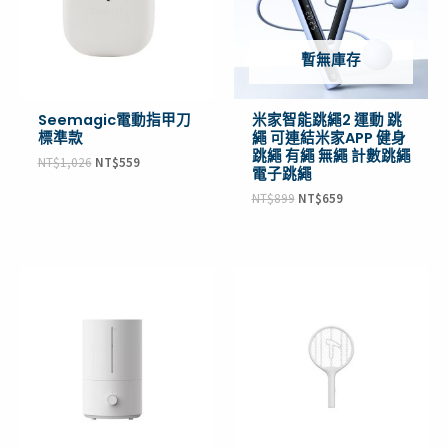
暫無庫存
Seemagic電動指甲刀
米家智能跳繩2 運動 跳
標準款
繩 可連結米家APP 健身
跳繩 有繩 無繩 計數跳繩
NT$
1,026
NT$
559
電子跳繩
NT$
899
NT$
659
原
目
原
目
始
前
始
前
價
價
價
價
格：
格：
格：
格：
NT$999。
NT$738。
NT$239。
NT$199。