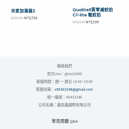
Qualitell質零滅蚊拍
米家加濕器2
C1-lite 電蚊拍
NT$
999
NT$
738
NT$
239
NT$
199
聯絡我們
官方Line：@mi16888
客服時間：週一~週五 10:00~19:00
客服信箱：
x90432346@gmail.com
統一編號：90432346
公司名稱：鑫鈺鑫國際有限公司
常見問題 Q&A