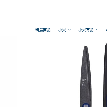
跳
至
主
要
精選商品
小米
小米有品
內
容