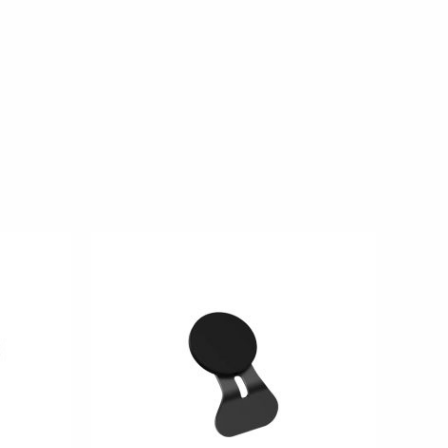
原
目
始
前
價
價
格：
格：
NT$839。
NT$699。