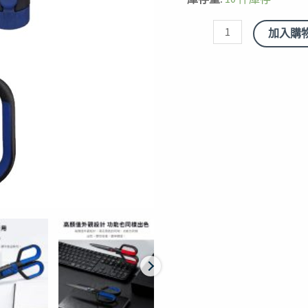
刀
美
加入購
工
刀
特
氟
龍
鐵
氟
龍
不
鏽
鋼
辦
公
文