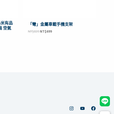
小米有品
「彎」金屬車載手機支架
扇 空氣
NT$
839
NT$
699