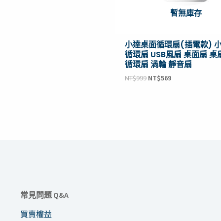
暫無庫存
小達桌面循環扇(插電款) 
循環扇 USB風扇 桌面扇 桌
循環扇 渦輪 靜音扇
NT$
999
NT$
569
常見問題 Q&A
買賣權益