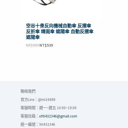
空谷十骨反向機械自動傘 反摺傘
反折傘 晴雨傘 遮陽傘 自動反摺傘
遮陽傘
NT$
999
NT$
539
聯絡我們
官方Line：@mi16888
客服時間：週一~週五 10:00~19:00
客服信箱：
x90432346@gmail.com
統一編號：90432346