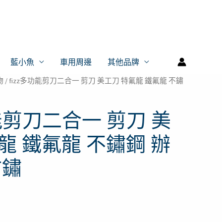
藍小魚
車用周邊
其他品牌
物
/ fizz多功能剪刀二合一 剪刀 美工刀 特氟龍 鐵氟龍 不鏽
目
前
功能剪刀二合一 剪刀 美
價
龍 鐵氟龍 不鏽鋼 辦
格：
防鏽
。
T$179。