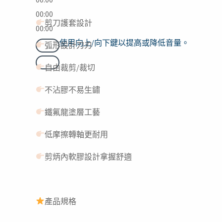
00:00
剪刀護套設計
00:00
使用向上/向下鍵以提高或降低音量。
弧形設計刀刃
自由裁剪/裁切
不沾膠不易生鏽
鐵氟龍塗層工藝
低摩擦轉軸更耐用
剪炳內軟膠設計拿握舒適
產品規格