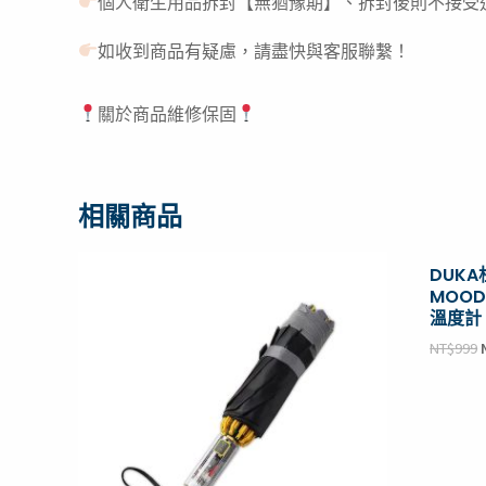
個人衛生用品拆封【無猶豫期】、拆封後則不接受
如收到商品有疑慮，請盡快與客服聯繫！
關於商品維修保固
相關商品
原
目
DUK
始
前
MOOD
價
價
溫度計 
格：
格：
NT$999。
NT$539。
NT$
999