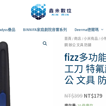
adyss疊品
BINNIFA家庭劇院音響系列
Deerma德爾瑪
fizz
首頁
/
商店
/
小米有品
/
小
原
鋼 辦公 文具 防鏽
多
始
功
fizz多
能
價
工刀 特氟
剪
格：
刀
公 文具 
二
NT$399
N
合
一
NT$
399
NT$
179
剪
庫存量:
10 件庫存