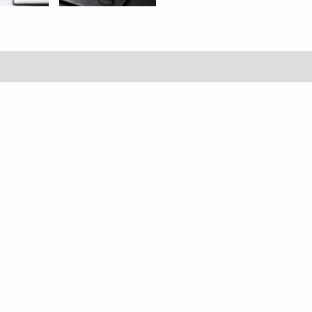
具
防
鏽
數
量