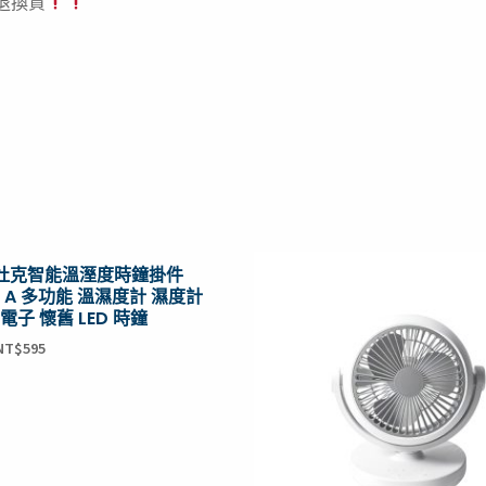
退換貨
原
目
原
目
A杜克智能溫溼度時鐘掛件
始
前
始
前
 A 多功能 溫濕度計 濕度計
價
價
價
價
電子 懷舊 LED 時鐘
格：
格：
格：
格：
NT$999。
NT$595。
NT$999。
NT$569。
NT$
595